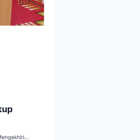
kup
Mengakhiri…