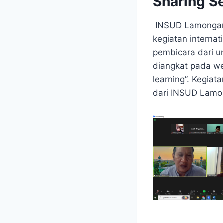
Sharing S
INSUD Lamongan-
kegiatan interna
pembicara dari u
diangkat pada web
learning”. Kegiat
dari INSUD Lamo