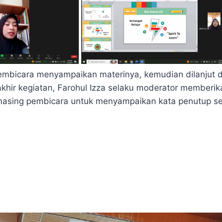
mbicara menyampaikan materinya, kemudian dilanjut 
akhir kegiatan, Farohul Izza selaku moderator member
asing pembicara untuk menyampaikan kata penutup s