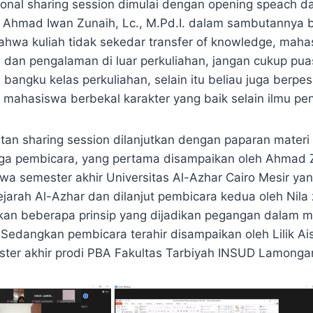
tional sharing session dimulai dengan opening speach d
 Ahmad Iwan Zunaih, Lc., M.Pd.I. dalam sambutannya b
wa kuliah tidak sekedar transfer of knowledge, maha
 dan pengalaman di luar perkuliahan, jangan cukup pua
 bangku kelas perkuliahan, selain itu beliau juga berp
mahasiswa berbekal karakter yang baik selain ilmu pe
atan sharing session dilanjutkan dengan paparan materi
tiga pembicara, yang pertama disampaikan oleh Ahmad Z
swa semester akhir Universitas Al-Azhar Cairo Mesir 
ejarah Al-Azhar dan dilanjut pembicara kedua oleh Nila 
an beberapa prinsip yang dijadikan pegangan dalam m
 Sedangkan pembicara terahir disampaikan oleh Lilik Ai
ter akhir prodi PBA Fakultas Tarbiyah INSUD Lamonga