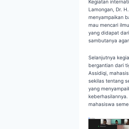
Kegiatan interna
Lamongan, Dr. H.
menyampaikan bah
mau mencari ilmu
yang didapat dari
sambutanya agar 
Selanjutnya kegi
bergantian dari 
Assidiqi, mahasi
sekilas tentang s
yang menyampaik
keberhasilannya.
mahasiswa semes