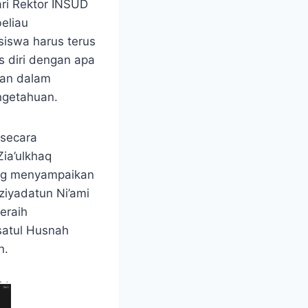
ari Rektor INSUD
eliau
siswa harus terus
s diri dengan apa
esan dalam
ngetahuan.
 secara
ia’ulkhaq
yang menyampaikan
ziyadatun Ni’ami
eraih
satul Husnah
n.