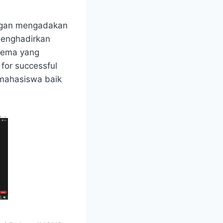
ngan mengadakan
 menghadirkan
 Tema yang
 for successful
i mahasiswa baik