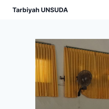
Skip
Tarbiyah UNSUDA
to
content