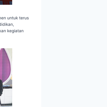
en untuk terus
didikan,
kan kegiatan