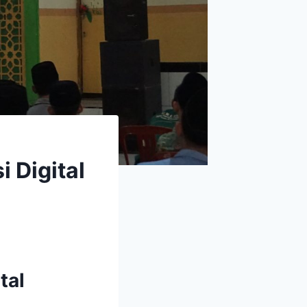
 Digital
tal