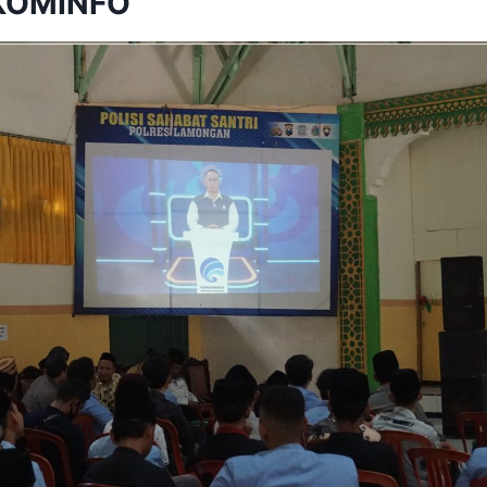
KOMINFO