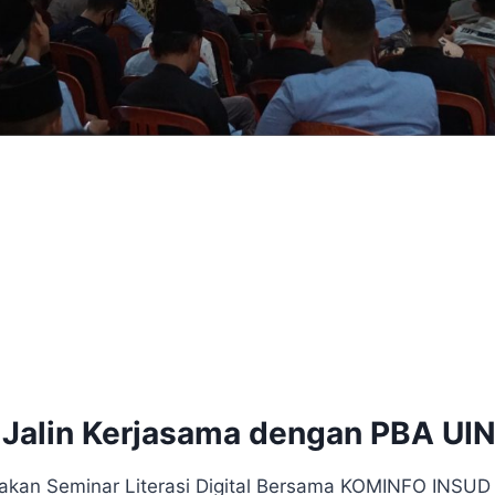
 Jalin Kerjasama dengan PBA UI
akan Seminar Literasi Digital Bersama KOMINFO INSU