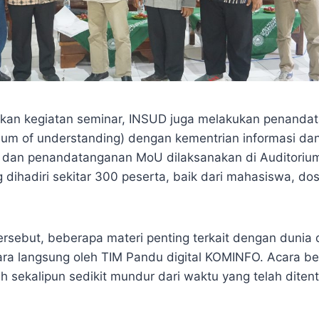
kan kegiatan seminar, INSUD juga melakukan penandat
m of understanding) dengan kementrian informasi dan
r dan penandatanganan MoU dilaksanakan di Auditoriu
g dihadiri sekitar 300 peserta, baik dari mahasiswa, d
rsebut, beberapa materi penting terkait dengan dunia d
ra langsung oleh TIM Pandu digital KOMINFO. Acara be
h sekalipun sedikit mundur dari waktu yang telah diten