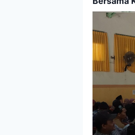
Bersama 